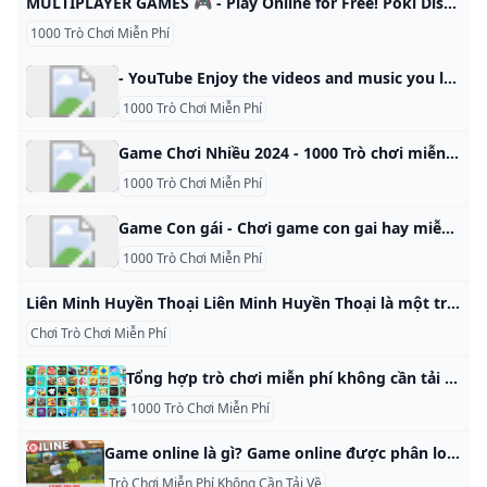
MULTIPLAYER GAMES 🎮 - Play Online for Free! Poki Discover the best multiplayer games on the most popular website for free online games! Poki works on your mobile, tablet, or computer. No downloads, no login. Play now! Stickman Crazy Box Escape From School Disaster Arena G-Switch 4 Tag Tag 2 MiniBattles PartyToons Fantasy Sandbox WorldGuessr - Free Geoguessr What are the most popular Multiplayer Games for the mobile phone or tablet? Stickman Crazy Box Escape From School Disaster Arena G-Switch 4 Tag 2
1000 Trò Chơi Miễn Phí
- YouTube Enjoy the videos and music you love, upload original content, and share it all with friends, family, and the world on YouTube.
1000 Trò Chơi Miễn Phí
Game Chơi Nhiều 2024 - 1000 Trò chơi miễn phí Game Chơi Nhiều miễn phí tại 1000 Trò chơi miễn phí! Chơi trực tuyến trên trình duyệt, điện thoại, máy tính bảng! Pikachu Noel Cut the Rope: Experiments Extreme Run 3D King Kong Chaos Retro Bowl Ferge.io Bubble Shooter 3 Game Mới Nhất Chỉ Huy Nhỏ Đỏ vs Xanh Geometry Rush 4D Stickman: Đấu Trường Khủng Long Mạt Chược Kết Nối Cổ Điển Leo Núi Điên Rồ Only Up Balls Đấu Trường Mạo Hiểm Đa Người Chơi Mania Khối 2048 Skill Edition Đồn Cảnh Sát Bắn Cung Người Que Trực Tuyến Lãng Mạn Rulet Ma Cà Rồng Vega Mix: Sea Adventures Ác Mộng Đẫm Máu
1000 Trò Chơi Miễn Phí
Game Con gái - Chơi game con gai hay miễn phí Game con gái là các game html5 về chủ đề bạn gái dễ thương và xinh đẹp, trò chơi con gái dành riêng cho các bạn con gái nữ tính miễn phí trên Game24h.vn
1000 Trò Chơi Miễn Phí
Liên Minh Huyền Thoại Liên Minh Huyền Thoại là một trò chơi đồng đội với hơn 140 vị tướng để người chơi thoải mái lựa chọn. Hãy chơi miễn phí ngay!
Chơi Trò Chơi Miễn Phí
Tổng hợp trò chơi miễn phí không cần tải về và chơi ngay Trải nghiệm các trò chơi miễn phí nhưng không cần tải là phương án được nhiều tín đồ lựa chọn. Bạn có thể thực hiện điều này qua gợi ý sau. Được biết, Y8 chính là một trong những nền tảng sở hữu số lượng trò chơi trực tuyến lớn nhất hiện nay. Đến với nền tảng này, bạn có thể chọn một số tựa game nổi bật sau: Đào Vàng Đào Vàng là một trong những trò chơi kinh điển và phổ biến nhất trong làng game trực tuyến.
1000 Trò Chơi Miễn Phí
Game online là gì? Game online được phân loại như thế nào? Game online là gì? Game online được phân loại như thế nào theo quy định pháp luật? Người chơi game online có được mua, bán vật phẩm ảo, đơn vị ảo, điểm thưởng với nhau không? Game online là một loại trò chơi điện tử được chơi thông qua mạng Internet hoặc bất kỳ mạng máy tính nào khác. Để chơi game online, người chơi cần có thiết bị kết nối mạng và cài đặt phần mềm trò chơi.
Trò Chơi Miễn Phí Không Cần Tải Về