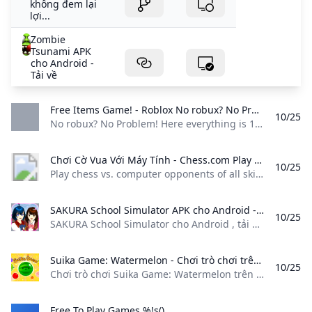
không đem lại
lợi...
Zombie
Tsunami APK
cho Android -
Tải về
Free Items Game! - Roblox No robux? No Problem! Here everything is 100% FREE 100% of the time!! 😁 This game will either directly give you the free items or explain exactly how to get them! (let us know if were missing any free items) ⚠️ DISCLAIMER: We dont make these items and we cant make free items. Roblox makes them and we just put them in our game. Please consider this game a fan game made by fans of free items. 🥚 This game used to be the unofficial EggHunt in 2020. Credits: 🎵 Music by Roblox 📜 Scripter: AngelGoPokemon 🦖 Owner: Buildosaurus
10/25
No robux? No Problem! Here everything is 100% FREE, 100% of the time!! 😁 This game will either directly give you the free items, or explain exactly how to get them! (let us know if we’re missing any free items) ⚠️ DISCLAIMER: We don’t make these items, and we can’t make free items. Roblox makes them and we just put them in our game. Please consider this game a fan game made by fans of free items.
Chơi Cờ Vua Với Máy Tính - Chess.com Play chess vs. computer opponents of all skill levels. Practice with coach bots or take on a roster of unique characters with new additions every month.
10/25
Play chess vs. computer opponents of all skill levels. Practice with coach bots or take on a roster of unique characters with new additions every month.
SAKURA School Simulator APK cho Android - Tải về SAKURA School Simulator cho Android tải về miễn phí và an toàn. SAKURA School Simulator phiên bản mới nhất. SAKURA School Simulator là một trò ch
10/25
SAKURA School Simulator cho Android , tải về miễn phí và an toàn. SAKURA School Simulator phiên bản mới nhất. SAKURA School Simulator là một trò ch Miễn phí Bằng Ti
Suika Game: Watermelon - Chơi trò chơi trên Lagged.com Chơi trò chơi Suika Game: Watermelon trên Lagged.com. Chơi miễn phí và bỏ chặn trực tuyến ngay bây giờ. Suika Game: Watermelon là một trong những trò chơi giải đố thú vị của chúng tôi có thể chơi trực tuyến miễn phí trên mọi thiết bị.
10/25
Chơi trò chơi Suika Game: Watermelon trên Lagged.com. Chơi miễn phí và bỏ chặn trực tuyến ngay bây giờ. Suika Game: Watermelon là một trong những trò chơi giải đố thú vị của chúng tôi có thể chơi trực tuyến miễn phí trên mọi thiết bị. Bắt đầu chơi
Free To Play Games %!s()