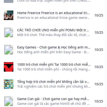
Chơi cờ vua trực tuyến miễn phí trên Chess.com với hơn 150 triệu thành viên từ khắp nơi trên thế giới. Chúc bạn vui vẻ khi chơi với bạn bè hoặc thử thách với máy! 15.870.161 Các ván đấu hôm nay 181.199 Chơi ngay Play Bots Chơi với máy có thể tùy chỉnh “Cờ thế là cách tốt nhất để nâng cao khả năng nhận diện ván cờ và không trang nào khác làm tốt hơn.
Home Freerice Freerice is an educational trivia game owned by the UN World Food Programme (WFP). Join our movement to help end global hunger: start playing today!
10/25
Freerice is an educational trivia game owned by the UN World Food Programme (WFP). Join our movement to help end global hunger: start playing today! Alone we may be small but together we are unstoppable. Join the movement Every correct answer = 10 grains of rice for the UN World Food Programme Play The Game Ending world hunger is one of the greatest challenges of our times. Learn More Alone we may be small but together we are unstoppable.
CÁC TRÒ CHƠI UNO miễn phí POMU Một trò chơi: Thẻ màu thay đổi sắc tố chức năng hướng và giá trị thành tiếng khóc điếc tai và chiến thắng của "Một!" Trong các trò chơi Một miễn phí năng động này.
10/25
Một trò chơi: Thẻ màu thay đổi sắc tố, chức năng, hướng và giá trị thành tiếng khóc điếc tai và chiến thắng của &quot;Một!&quot; Trong các trò chơi Một miễn phí năng động này. 101010Goodgame Empire 10 101010Mahjong Cards 10 101010Solitaire Story Tripeaks 3 10 9.910103Governor Of Poker 3 9.9 9.91010Gin Rummy Classic 9.9 9.81010Mountain Solitaire 9.8 9.81010Crescent Solitaire 9.8 9.81010Solitaire Classic Christmas 9.8 9.81010Duo Cards 9.8 9.81010Refuge Solitaire 9.
Easy Games - Chơi game & Học tiếng anh miễn phí. Học tiếng anh miễn phí trên Easy Game - Bộ game học ngoại ngữ hiệu quả nhất dành cho trẻ: Game học từ vựng game ngữ pháp học và chơi trên điện thoại.
10/25
Học tiếng anh miễn phí trên Easy Game - Bộ game học ngoại ngữ hiệu quả nhất dành cho trẻ: Game học từ vựng, game ngữ pháp, học và chơi trên điện thoại. Hệ thống Games learning English được tổ chức vô cùng phù hợp với quá trình học của trẻ, trẻ sẽ lần lượt được làm quen với Từ vựng, cách tổ chức câu và ngữ pháp. Chỉ cần chơi hết 25 games, học sinh sẽ có những tiến bộ vượt bậc
1000 trò chơi miễn phí Tại 1000 trò chơi miễn phí - chúng tôi mang đến cho bạn danh sách hơn 1000 game chọn lọc hay nhất thuộc các thể loại như:…
10/25
Tại 1000 trò chơi miễn phí - chúng tôi mang đến cho bạn danh sách hơn 1000 game chọn lọc hay nhất thuộc các thể loại như:…
Tổng hợp trò chơi miễn phí không cần tải về và chơi ngay Trải nghiệm các trò chơi miễn phí nhưng không cần tải là phương án được nhiều tín đồ lựa chọn. Bạn có thể thực hiện điều này qua gợi ý sau.
10/25
Trải nghiệm các trò chơi miễn phí nhưng không cần tải là phương án được nhiều tín đồ lựa chọn. Bạn có thể thực hiện điều này qua gợi ý sau. Được biết, Y8 chính là một trong những nền tảng sở hữu số lượng trò chơi trực tuyến lớn nhất hiện nay. Đến với nền tảng này, bạn có thể chọn một số tựa game nổi bật sau: Đào Vàng Đào Vàng là một trong những trò chơi kinh điển và phổ biến nhất trong làng game trực tuyến.
Game Con gái - Chơi game con gai hay miễn phí Game con gái là các game html5 về chủ đề bạn gái dễ thương và xinh đẹp trò chơi con gái dành riêng cho các bạn con gái nữ tính miễn phí trên Game24h.vn
10/25
Game con gái là các game html5 về chủ đề bạn gái dễ thương và xinh đẹp, trò chơi con gái dành riêng cho các bạn con gái nữ tính miễn phí trên Game24h.vn