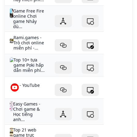
Game Free Fire
online Chơi
game Nhảy
dù...
Rami.games -
Trò chơi online
miễn phí -...
Top 10+ tựa
game Poki hấp
dẫn miễn phí...
- YouTube
Easy Games -
Chơi game &
Học tiếng
anh...
Top 21 web
game trực