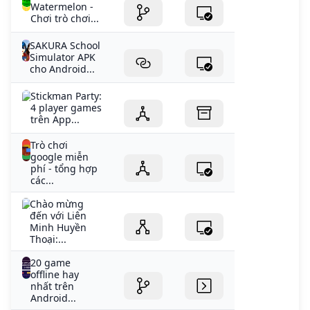
Watermelon -
Chơi trò chơi...
SAKURA School
Simulator APK
cho Android...
‎Stickman Party:
4 player games
trên App...
Trò chơi
google miễn
phí - tổng hợp
các...
Chào mừng
đến với Liên
Minh Huyền
Thoại:...
20 game
offline hay
nhất trên
Android...