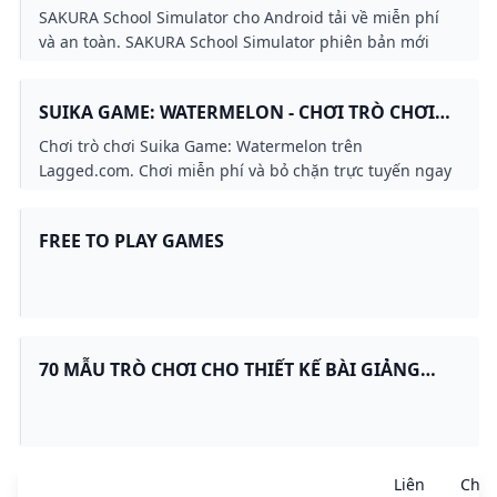
Buildosaurus
ANDROID - TẢI VỀ
SAKURA School Simulator cho Android tải về miễn phí
và an toàn. SAKURA School Simulator phiên bản mới
nhất. SAKURA School Simulator là một trò ch
SUIKA GAME: WATERMELON - CHƠI TRÒ CHƠI
TRÊN LAGGED.COM
Chơi trò chơi Suika Game: Watermelon trên
Lagged.com. Chơi miễn phí và bỏ chặn trực tuyến ngay
bây giờ. Suika Game: Watermelon là một trong những
trò chơi giải đố thú vị của chúng tôi có thể chơi trực
FREE TO PLAY GAMES
tuyến miễn phí trên mọi thiết bị.
70 MẪU TRÒ CHƠI CHO THIẾT KẾ BÀI GIẢNG
POWERPOINT TRƯỜNG THCS QUÁN TOAN
Liên
Chi