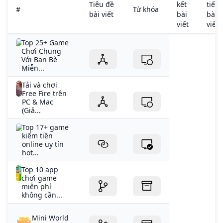
Tiêu đề
kết
tiết
#
Từ khóa
bài viết
bài
bài
viết
viết
Top 25+ Game
Chơi Chung
Với Bạn Bè
Miễn...
Tải và chơi
Free Fire trên
PC & Mac
(Giả...
Top 17+ game
kiếm tiền
online uy tín
hot...
Top 10 app
chơi game
miễn phí
không cần...
Mini World