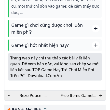
cũ, mọi thứ chỉ dồn vào game; dễ cảm thấy bực
dọc, …
Game gì chơi cũng được chơi luôn
miễn phí?
Game gì hót nhất hiện nay?
Trang web này chỉ thu thập các bài viết liên
quan. Để xem bản gốc, vui lòng sao chép và mở
liên kết sau:
TOP Game Hay Trò Chơi Miễn Phí
Trên PC - Download.com.vn
Rezo Pouce -
Free Items Game! -
Lautostop au
Roblox
quotidien
🔥 Bài Viết Mới Nhất 🎵