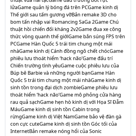
thuật vua hải tặcGame đấu trường bot rực
lửaGame quản lý bóng đá trên PCGame kinh dị
Thế giới sau tấm gương vỡBản remake 3D cho
bom tấn nhập vai Romancing SaGa 2Game Chú
thuật hồi chiến đối kháng 2v2Game đua xe công
thức vòng quanh thế giớiGame bắn súng FPS trên
PCGame Hàn Quốc 5 trái tim chung một mái
nhàGame kinh dị Cánh đồng ngô chết chócGame
phiêu lưu thoát hiểm ‘hack não’Game đấu trí
Chiến trường tình yêuGame cuộc phiêu lưu của
Búp bê Barbie và những người bạnGame Hàn
Quốc 5 trái tim chung một mái nhàGame kinh dị
sinh tồn trong đại dịch zombieGame phiêu lưu
thoát hiểm ‘hack não’Game mô phỏng cửa hàng
rau quả sạchGame hẹn hò kinh dị với Họa Sĩ Đẫm
MáuGame kinh dị sinh tồn Cabin trong
rừngGame kinh dị Việt NamGame bảo vệ đàn gà
con cực cuteGame kinh dị sinh tồn Góc tối của
InternetBản remake nóng hổi của Sonic