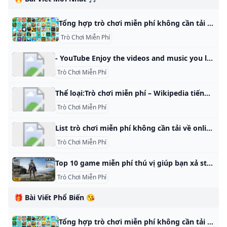
Tổng hợp trò chơi miễn phí không cần tải về và chơi ngay Trải nghiệm các trò chơi miễn phí nhưng không cần tải là phương án được nhiều tín đồ lựa chọn. Bạn có thể thực hiện điều này qua gợi ý sau. Được biết, Y8 chính là một trong những nền tảng sở hữu số lượng trò chơi trực tuyến lớn nhất hiện nay. Đến với nền tảng này, bạn có thể chọn một số tựa game nổi bật sau: Đào Vàng Đào Vàng là một trong những trò chơi kinh điển và phổ biến nhất trong làng game trực tuyến.
Trò Chơi Miễn Phí
- YouTube Enjoy the videos and music you love, upload original content, and share it all with friends, family, and the world on YouTube.
Trò Chơi Miễn Phí
Thể loại:Trò chơi miễn phí – Wikipedia tiếng Việt Thêm ngôn ngữ Thêm liên kếtThể loại này chứa 2 trang sau, trên tổng số 2 trang. A Anno Online L Liên Minh Huyền Thoại Anno Online Liên Minh Huyền Thoại
Trò Chơi Miễn Phí
List trò chơi miễn phí không cần tải về online 2022 Bạn nghĩ rằng chơi game thì cần một cấu hình máy mạnh? Hoặc dung lượng bộ nhớ phải nhiều? Đừng lo, nếu bạn muốn giải trí mà không có dàn máy xịn hoặc bộ nhớ có hạn thì vẫn có một số trò chơi miễn phí không cần tải về chơi trên PC/laptop dưới đây! Bạn nghĩ rằng chơi game thì cần một cấu hình máy mạnh? Hoặc dung lượng bộ nhớ phải nhiều?
Trò Chơi Miễn Phí
Top 10 game miễn phí thú vị giúp bạn xả stress tức thì Nếu bạn đang tìm kiếm những game miễn phí để xả stress tức thì thì đây là 10 game vui miễn phí đáng chơi nhất 2022.
Trò Chơi Miễn Phí
🎁 Bài Viết Phổ Biến 😘
Tổng hợp trò chơi miễn phí không cần tải về và chơi ngay Trải nghiệm các trò chơi miễn phí nhưng không cần tải là phương án được nhiều tín đồ lựa chọn. Bạn có thể thực hiện điều này qua gợi ý sau. Được biết, Y8 chính là một trong những nền tảng sở hữu số lượng trò chơi trực tuyến lớn nhất hiện nay. Đến với nền tảng này, bạn có thể chọn một số tựa game nổi bật sau: Đào Vàng Đào Vàng là một trong những trò chơi kinh điển và phổ biến nhất trong làng game trực tuyến.