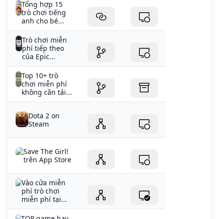
Tổng hợp 15
trò chơi tiếng
anh cho bé...
Trò chơi miễn
phí tiếp theo
của Epic...
Top 10+ trò
chơi miễn phí
không cần tải...
Dota 2 on
Steam
‎Save The Girl!
trên App Store
Vào cửa miễn
phí trò chơi
miễn phí tại...
TOP game hay