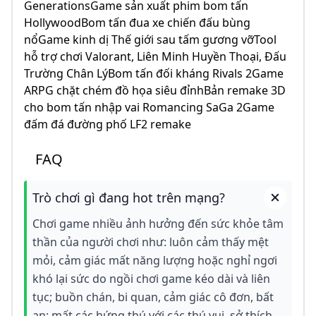
GenerationsGame sản xuất phim bom tấn
HollywoodBom tấn đua xe chiến đấu bùng
nổGame kinh dị Thế giới sau tấm gương vỡTool
hỗ trợ chơi Valorant, Liên Minh Huyền Thoại, Đấu
Trường Chân LýBom tấn đối kháng Rivals 2Game
ARPG chặt chém đồ họa siêu đỉnhBản remake 3D
cho bom tấn nhập vai Romancing SaGa 2Game
đấm đá đường phố LF2 remake
FAQ
Trò chơi gì đang hot trên mạng?
Chơi game nhiều ảnh hưởng đến sức khỏe tâm
thần của người chơi như: luôn cảm thấy mệt
mỏi, cảm giác mất năng lượng hoặc nghỉ ngơi
khó lại sức do ngồi chơi game kéo dài và liên
tục; buồn chán, bi quan, cảm giác cô đơn, bất
an; mất các hứng thú với các thú vui, sở thích