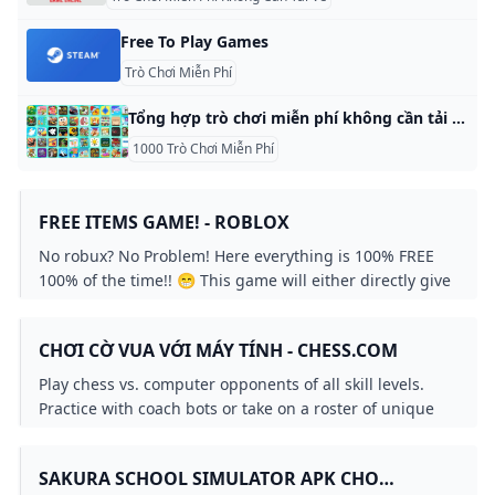
Free To Play Games
Trò Chơi Miễn Phí
Tổng hợp trò chơi miễn phí không cần tải về và chơi ngay Trải nghiệm các trò chơi miễn phí nhưng không cần tải là phương án được nhiều tín đồ lựa chọn. Bạn có thể thực hiện điều này qua gợi ý sau. Được biết, Y8 chính là một trong những nền tảng sở hữu số lượng trò chơi trực tuyến lớn nhất hiện nay. Đến với nền tảng này, bạn có thể chọn một số tựa game nổi bật sau: Đào Vàng Đào Vàng là một trong những trò chơi kinh điển và phổ biến nhất trong làng game trực tuyến.
1000 Trò Chơi Miễn Phí
FREE ITEMS GAME! - ROBLOX
No robux? No Problem! Here everything is 100% FREE
100% of the time!! 😁 This game will either directly give
you the free items or explain exactly how to get them!
(let us know if were missing any free items) ⚠️
CHƠI CỜ VUA VỚI MÁY TÍNH - CHESS.COM
DISCLAIMER: We dont make these items and we cant
make free items. Roblox makes them and we just put
Play chess vs. computer opponents of all skill levels.
them in our game. Please consider this game a fan
Practice with coach bots or take on a roster of unique
game made by fans of free items. 🥚 This game used to
characters with new additions every month.
be the unofficial EggHunt in 2020. Credits: 🎵 Music by
Roblox 📜 Scripter: AngelGoPokemon 🦖 Owner:
SAKURA SCHOOL SIMULATOR APK CHO