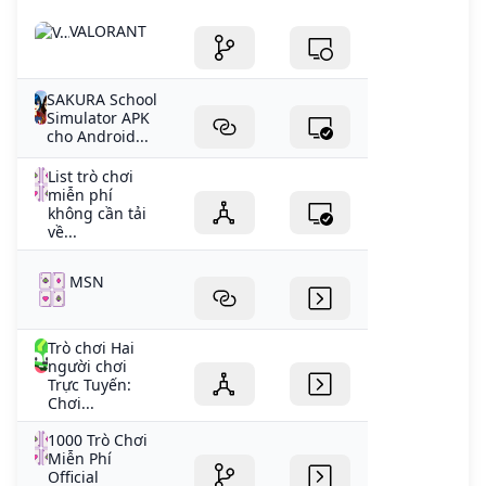
VALORANT
SAKURA School
Simulator APK
cho Android...
List trò chơi
miễn phí
không cần tải
về...
MSN
Trò chơi Hai
người chơi
Trực Tuyến:
Chơi...
1000 Trò Chơi
Miễn Phí
Official