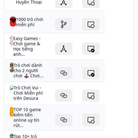
Huyền Thoại
1000 trò chơi
miễn phí
Easy Games -
Chơi game &
Học tiếng
anh...
Trò chơi dành
cho 2 người
chơi 🕹️ Chơi...
Trò Chơi Vui -
Chơi Miễn phí
trên Desura
TOP 10 game
kiếm tiền
online uy tín
rút...
Top 10+ trò