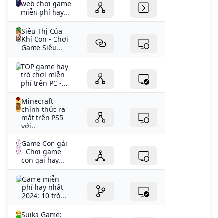
web chơi game
miễn phí hay...
Siêu Thị Của
Khỉ Con - Chơi
Game Siêu...
TOP game hay
trò chơi miễn
phí trên PC -...
Minecraft
chính thức ra
mắt trên PS5
với...
Game Con gái
- Chơi game
con gai hay...
Game miễn
phí hay nhất
2024: 10 trò...
Suika Game: