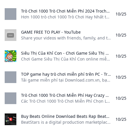
Trò Chơi 1000 Trò Chơi Miễn Phí 2024 Trochoi Net VN Hơn 1000 trò chơi 1000 Trò Chơi Hay Nhất tại trò chơi net VN. Những Trò Chơi 1000 Trò Chơi đình đám chơi trên điện thoại di động máy tính bảng PC Không Cần Cài Đặt.
10/25
Hơn 1000 trò chơi 1000 Trò Chơi Hay Nhất tại trò chơi net VN. Những Trò Chơi 1000 Trò Chơi đình đám chơi trên điện thoại di động, máy tính bảng, PC Không Cần Cài Đặt. Tất cả 16 trò chơi 1000 Trò Chơi Page 1 of 1 Antwar.ioTrận Chiến Người Que Hero Inc 2Liên Quân Arena BlockCây Đậu Phòng ThủNhà Hàng Người QueThẻ Bài Quái Vật: Monster DraftCưỡi Ngựa Bắn CungBắn Cung Peerless.
GAME FREE TO PLAY - YouTube
10/25
Share your videos with friends, family, and the world
Siêu Thị Của Khỉ Con - Chơi Game Siêu Thị Của Khỉ Con Online trên Line98.vn Chơi Game Siêu Thị Của Khỉ Con online miễn phí tại Line98.vn. Tại Line 98 chúng tôi có nhiều trò chơi hay tương tự như: Siêu Thị Của Khỉ Con Người Ném Siêu Phào Lái Xe Siêu Nhân Thành Phố Siêu Cấp Cyber !
10/25
Chơi Game Siêu Thị Của Khỉ Con online miễn phí tại Line98.vn. Tại Line 98, chúng tôi có nhiều trò chơi hay tương tự như: Siêu Thị Của Khỉ Con, Người Ném Siêu Phào, Lái Xe Siêu Nhân, Thành Phố Siêu Cấp Cyber, ! Sử dụng chuột và các phím chức năng hoặc xem hướng dẫn chơi trong game
TOP game hay trò chơi miễn phí trên PC - Trang 1000 - Download.com.vn Tải game miễn phí tại Download.com.vn bạn sẽ được đắm mình trong nhiều thể loại game hay game HOT mới nhất cập nhật game 24h mới nhất trang 1000.
10/25
Tải game miễn phí tại Download.com.vn, bạn sẽ được đắm mình trong nhiều thể loại game hay, game HOT mới nhất, cập nhật game 24h mới nhất trang 1000. Game Hàn Quốc 5 trái tim chung một mái nhàGame hẹn hò kinh dị với Họa Sĩ Đẫm MáuGame kinh dị Việt NamBản remake nóng hổi của Sonic GenerationsBom tấn đua xe chiến đấu bùng nổTool hỗ trợ chơi Valorant, Liên Minh Huyền Thoại, Đấu Trường Chân LýGame chiến thuật vua hải tặcGame phiêu lưu, nhập vai nhàn rỗiGame bắn súng FPS trên PCGame siêu trộm trong thế giới pixel 2.
Trò Chơi 1000 Trò Chơi Miễn Phí Hay Crazy Games Các Trò Chơi 1000 Trò Chơi Miễn Phí Chọn Lọc 2024 Game 1000 Trò Chơi Hay Nhất tại Crazy Games VN. TOP Trò Chơi 1000 Trò ChơiMiễn Phí Không Cần Tải Cho Mobile PC Tablet.
10/25
Các Trò Chơi 1000 Trò Chơi Miễn Phí Chọn Lọc 2024, Game 1000 Trò Chơi Hay Nhất tại Crazy Games VN. TOP Trò Chơi 1000 Trò ChơiMiễn Phí Không Cần Tải Cho Mobile, PC, Tablet.
Buy Beats Online Download Beats Rap Beats For Sale Instrumentals For Sale BeatStars is a digital production marketplace that allows music producers to license and sell beats and give away free beats. Recording artists and songwriters can download beats and distribute their beats. worldwide.
10/25
BeatStars is a digital production marketplace that allows music producers to license and sell beats and give away free beats. Recording artists and songwriters can download beats and distribute their beats. worldwide.