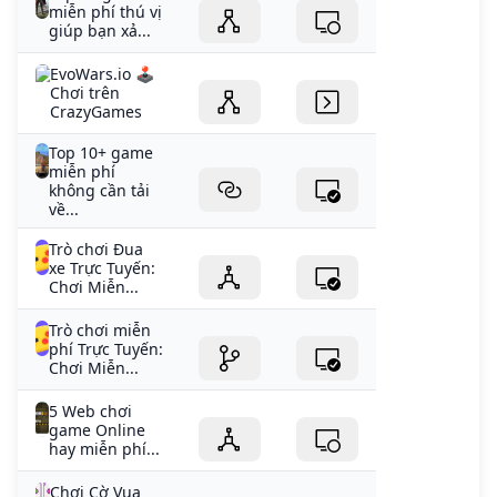
miễn phí thú vị
giúp bạn xả...
EvoWars.io 🕹️
Chơi trên
CrazyGames
Top 10+ game
miễn phí
không cần tải
về...
Trò chơi Đua
xe Trực Tuyến:
Chơi Miễn...
Trò chơi miễn
phí Trực Tuyến:
Chơi Miễn...
5 Web chơi
game Online
hay miễn phí...
Chơi Cờ Vua