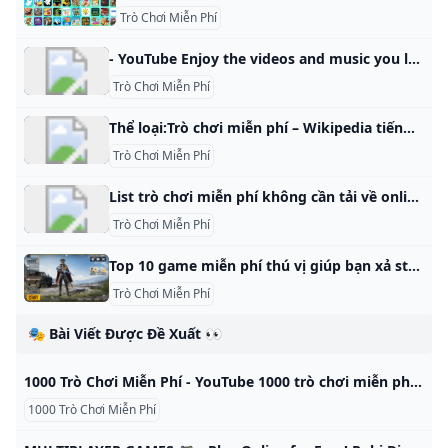
Trò Chơi Miễn Phí
- YouTube Enjoy the videos and music you love, upload original content, and share it all with friends, family, and the world on YouTube.
Trò Chơi Miễn Phí
Thể loại:Trò chơi miễn phí – Wikipedia tiếng Việt Thêm ngôn ngữ Thêm liên kếtThể loại này chứa 2 trang sau, trên tổng số 2 trang. A Anno Online L Liên Minh Huyền Thoại Anno Online Liên Minh Huyền Thoại
Trò Chơi Miễn Phí
List trò chơi miễn phí không cần tải về online 2022 Bạn nghĩ rằng chơi game thì cần một cấu hình máy mạnh? Hoặc dung lượng bộ nhớ phải nhiều? Đừng lo, nếu bạn muốn giải trí mà không có dàn máy xịn hoặc bộ nhớ có hạn thì vẫn có một số trò chơi miễn phí không cần tải về chơi trên PC/laptop dưới đây! Bạn nghĩ rằng chơi game thì cần một cấu hình máy mạnh? Hoặc dung lượng bộ nhớ phải nhiều?
Trò Chơi Miễn Phí
Top 10 game miễn phí thú vị giúp bạn xả stress tức thì Nếu bạn đang tìm kiếm những game miễn phí để xả stress tức thì thì đây là 10 game vui miễn phí đáng chơi nhất 2022.
Trò Chơi Miễn Phí
🎭 Bài Viết Được Đề Xuất 👀
1000 Trò Chơi Miễn Phí - YouTube 1000 trò chơi miễn phí online hay nhất không cần tải về, chơi ngay 1000 trò chơi miễn phí trên goole poki, y8, 2 người hot nhấtWebsite : https://1000troch…
1000 Trò Chơi Miễn Phí