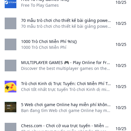
10/25
Free To Play Games
70 mẫu trò chơi cho thiết kế bài giảng powerpoint TRƯỜNG THCS QUÁN TOAN %!s()
10/25
70 mẫu trò chơi cho thiết kế bài giảng powerpoint TRƯỜNG THCS QUÁN TOAN
1000 Trò Chơi Miễn Phí %!s()
10/25
1000 Trò Chơi Miễn Phí
MULTIPLAYER GAMES 🎮 - Play Online for Free! Poki Discover the best multiplayer games on the most popular website for free online games! Poki works on your mobile tablet or computer. No downloads no login. Play now!
10/25
Discover the best multiplayer games on the most popular website for free online games! Poki works on your mobile, tablet, or computer. No downloads, no login. Play now! Stickman Crazy Box Escape From School Disaster Arena G-Switch 4 Tag Tag 2 MiniBattles PartyToons Fantasy Sandbox WorldGuessr - Free Geoguessr What are the most popular Multiplayer Games for the mobile phone or tablet? Stickman Crazy Box Escape From School Disaster Arena G-Switch 4 Tag 2
Trò chơi Kinh dị Trực Tuyến: Chơi Miễn Phí Trên Yandex Games Chơi tốt nhất trực tuyến Trò chơi Kinh dị miễn phí trên Yandex Games. Thích chơi Trò chơi Kinh dị trên điện thoại di động hoặc máy tính để bàn. Không cần tải xuống hoặc cài đặt!
10/25
Chơi tốt nhất trực tuyến Trò chơi Kinh dị miễn phí trên Yandex Games. Thích chơi Trò chơi Kinh dị trên điện thoại di động hoặc máy tính để bàn. Không cần tải xuống hoặc cài đặt! Bí ẩn, bóng tối và cánh cửa ọp door phía sau bạn. Bạn sẽ tìm thấy tất cả trong danh mục “Kinh dị”. Bạn có đủ táo bạo để đối mặt với những trò chơi xoắn này không?
5 Web chơi game Online hay miễn phí không quảng cáo – GEARVN.COM Bạn đang tìm Web chơi game Online hay miễn phí tải nhanh. Hãy cùng GEARVN điểm qua 5 trang Web chơi game Online miễn phí không quảng cáo nhé!
10/25
Bạn đang tìm Web chơi game Online hay miễn phí, tải nhanh. Hãy cùng GEARVN điểm qua 5 trang Web chơi game Online miễn phí không quảng cáo nhé! Thứ Ba 16/05/2023 SEO - Phạm Hữu Lộc 31.490.000₫29.990.000₫-5%0.0(0 đánh giá)Vừa mở bán21.290.000₫20.990.000₫-1%0.0(0 đánh giá)Đã bán: 417.490.000₫17.290.000₫-1%0.0(0 đánh giá)Đã bán: 125.990.000₫24.990.000₫-4%0.0(0 đánh giá)Đã bán: 115.990.000₫15.790.000₫-1%0.0(0 đánh giá)Vừa mở bán29.890.000₫29.490.000₫-1%0.0(0 đánh giá)Đã bán: 123.290.000₫22.990.000₫-1%0.0(0 đánh giá)Vừa mở bán20.990.000₫16.990.000₫-19%0.0(0 đánh giá)Đã bán: 5519.490.000₫18.990.000₫-3%0.0(0 đánh giá)Vừa mở bán28.
Chess.com - Chơi cờ vua trực tuyến - Miễn phí Chơi cờ vua trực tuyến miễn phí trên Chess.com với hơn 150 triệu thành viên từ khắp nơi trên thế giới. Chúc bạn vui vẻ khi chơi với bạn bè hoặc thử thách với máy!
10/25