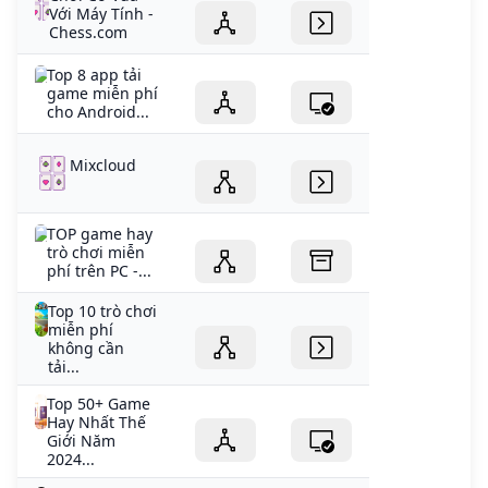
Với Máy Tính -
Chess.com
Top 8 app tải
game miễn phí
cho Android...
Mixcloud
TOP game hay
trò chơi miễn
phí trên PC -...
Top 10 trò chơi
miễn phí
không cần
tải...
Top 50+ Game
Hay Nhất Thế
Giới Năm
2024...