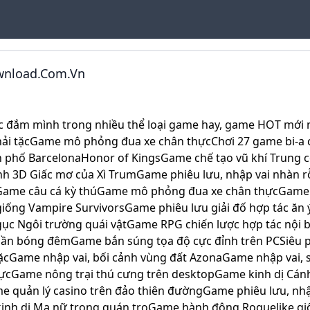
ownload.com.vn
c đắm mình trong nhiều thể loại game hay, game HOT mới 
hải tặcGame mô phỏng đua xe chân thựcChơi 27 game bi-a 
nh phố BarcelonaHonor of KingsGame chế tạo vũ khí Trung
nh 3D Giấc mơ của Xì TrumGame phiêu lưu, nhập vai nhàn 
cGame câu cá kỳ thúGame mô phỏng đua xe chân thựcGam
ống Vampire SurvivorsGame phiêu lưu giải đố hợp tác ăn
gục Ngôi trường quái vậtGame RPG chiến lược hợp tác nội
thần bóng đêmGame bắn súng tọa độ cực đỉnh trên PCSiêu
ặcGame nhập vai, bối cảnh vùng đất AzonaGame nhập vai, s
cGame nông trại thú cưng trên desktopGame kinh dị Cán
e quản lý casino trên đảo thiên đườngGame phiêu lưu, nhậ
kinh dị Ma nữ trong quán trọGame hành động Roguelike g