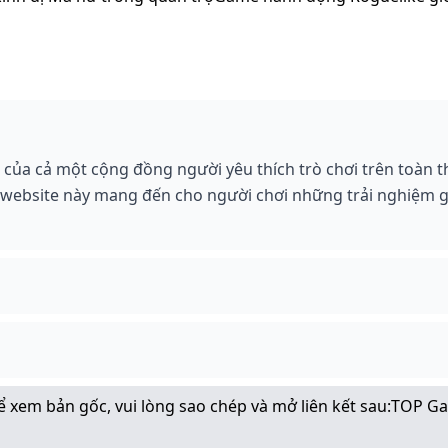
n của cả một cộng đồng người yêu thích trò chơi trên toàn t
 website này mang đến cho người chơi những trải nghiệm giả
Để xem bản gốc, vui lòng sao chép và mở liên kết sau:
TOP G