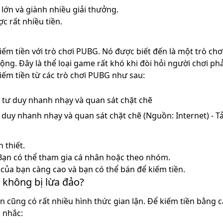
 lớn và giành nhiều giải thưởng.
c rất nhiều tiền.
iếm tiền với trò chơi PUBG. Nó được biết đến là một trò ch
g. Đây là thể loại game rất khó khi đòi hỏi người chơi phả
iếm tiền từ các trò chơi PUBG như sau:
ư duy nhanh nhạy và quan sát chặt chẽ (Nguồn: Internet) - T
 thiết.
 Bạn có thể tham gia cá nhân hoặc theo nhóm.
của bạn càng cao và bạn có thể bán để kiếm tiền.
 không bị lừa đảo?
n cũng có rất nhiều hình thức gian lận. Để kiếm tiền bằng c
n nhắc: