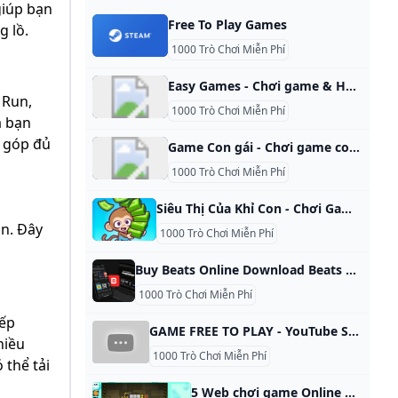
giúp bạn
Free To Play Games
g lồ.
1000 Trò Chơi Miễn Phí
Easy Games - Chơi game & Học tiếng anh miễn phí. Học tiếng anh miễn phí trên Easy Game - Bộ game học ngoại ngữ hiệu quả nhất dành cho trẻ: Game học từ vựng, game ngữ pháp, học và chơi trên điện thoại. Hệ thống Games learning English được tổ chức vô cùng phù hợp với quá trình học của trẻ, trẻ sẽ lần lượt được làm quen với Từ vựng, cách tổ chức câu và ngữ pháp. Chỉ cần chơi hết 25 games, học sinh sẽ có những tiến bộ vượt bậc
 Run,
1000 Trò Chơi Miễn Phí
a bạn
h góp đủ
Game Con gái - Chơi game con gai hay miễn phí Game con gái là các game html5 về chủ đề bạn gái dễ thương và xinh đẹp, trò chơi con gái dành riêng cho các bạn con gái nữ tính miễn phí trên Game24h.vn
1000 Trò Chơi Miễn Phí
Siêu Thị Của Khỉ Con - Chơi Game Siêu Thị Của Khỉ Con Online trên Line98.vn Chơi Game Siêu Thị Của Khỉ Con online miễn phí tại Line98.vn. Tại Line 98, chúng tôi có nhiều trò chơi hay tương tự như: Siêu Thị Của Khỉ Con, Người Ném Siêu Phào, Lái Xe Siêu Nhân, Thành Phố Siêu Cấp Cyber, ! Sử dụng chuột và các phím chức năng hoặc xem hướng dẫn chơi trong game
in. Đây
1000 Trò Chơi Miễn Phí
Buy Beats Online Download Beats Rap Beats For Sale Instrumentals For Sale BeatStars is a digital production marketplace that allows music producers to license and sell beats and give away free beats. Recording artists and songwriters can download beats and distribute their beats. worldwide.
1000 Trò Chơi Miễn Phí
xếp
GAME FREE TO PLAY - YouTube Share your videos with friends, family, and the world
hiều
1000 Trò Chơi Miễn Phí
 thể tải
5 Web chơi game Online hay miễn phí không quảng cáo – GEARVN.COM Bạn đang tìm Web chơi game Online hay miễn phí, tải nhanh. Hãy cùng GEARVN điểm qua 5 trang Web chơi game Online miễn phí không quảng cáo nhé! Thứ Ba 16/05/2023 SEO - Phạm Hữu Lộc 4.290.000₫3.490.000₫-19%0.0(0 đánh giá)Đã bán: 14.290.000₫3.490.000₫-19%0.0(0 đánh giá)Đã bán: 11.290.000₫800.000₫-38%0.0(0 đánh giá)Đã bán: 10619.490.000₫8.490.000₫-11%0.0(0 đánh giá)Đã bán: 21.990.000₫1.690.000₫-15%0.0(0 đánh giá)Đã bán: 44.790.000₫4.490.000₫-6%0.0(0 đánh giá)Đã bán: 102.390.000₫1.890.000₫-21%0.0(0 đánh giá)Đã bán: 84.550.000₫1.890.000₫-58%0.0(0 đánh giá)Đã bán: 790349.000₫300.000₫-14%0.0(0 đánh giá)Đã bán: 54321.