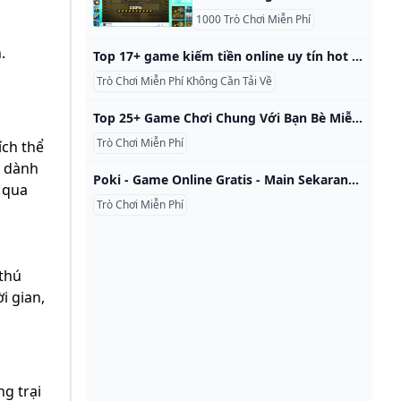
1000 Trò Chơi Miễn Phí
.
Top 17+ game kiếm tiền online uy tín hot nhất 2024 Top 17+ game online kiếm tiền uy tín, hot nhất: Axie Infinity · Gamee Prizes · MistPlay · PlaySpot · Bitcoin Alien Run · MoneyDog · Blockchain Game · MU… Trần Đức Trung14/09/202427 phút đọc44.083Lượt xem Theo dõi VietnixĐánh giá 5/5 - (159 bình chọn) - Theo dõi trên Chơi game kiếm tiền hiện nay đang trở thành một xu hướng phát triển mạnh mẽ trong thế giới game online. Điều thú vị là chơi game không chỉ giúp người chơi thỏa mãn niềm đam mê giải trí mà còn có thể giúp người chơi tạo dựng nguồn thu nhập thụ động.
Trò Chơi Miễn Phí Không Cần Tải Về
Top 25+ Game Chơi Chung Với Bạn Bè Miễn Phí Và Thú Vị Nhất Bạn đang cần tìm những tựa game chơi chung với bạn bè? Hãy để Mua Bán gợi ý cho bạn 25+ tựa game đang thịnh hành nhất để cùng trải nghiệm ngay với hội bạn. Top 25 Game Chơi Chung Với Bạn Bè Miễn Phí Và Thú Vị Nhất Mục lục I. Tổng hợp game chơi chung với bạn bè miễn phí và thú vị nhất 2024 Vô số tựa game chơi chung với bạn bè được giới trẻ ưa chuộng bởi nó tạo ra phút giây vui vẻ cùng nhau.
Trò Chơi Miễn Phí
ích thể
n dành
Poki - Game Online Gratis - Main Sekarang! Temukan dunia game online gratis dengan Poki! Mainkan langsung, tanpa unduhan, dan nikmati game yang cocok dengan semua perangkat. Pengembang game merilis game-game seru Game Terbaru setiap hari di platform kami. Game paling Game Populer hits kami meliputi seperti Subway Surfers, Temple Run 2, Stickman Hook dan Rodeo Stampede. Game-game ini hanya bisa dimainkan di Poki. Kami juga memiliki game online klasik seperti Moto X3M, Dino Game, 2048, Penalty Shooters 2 dan Bad Ice-Cream yang bisa dimainkan secara gratis.
t qua
Trò Chơi Miễn Phí
thú
i gian,
g trại