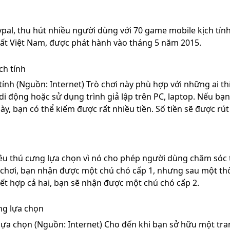
al, thu hút nhiều người dùng với 70 game mobile kịch tính
hất Việt Nam, được phát hành vào tháng 5 năm 2015.
ính (Nguồn: Internet) Trò chơi này phù hợp với những ai th
 di động hoặc sử dụng trình giả lập trên PC, laptop. Nếu bạ
y, bạn có thể kiếm được rất nhiều tiền. Số tiền sẽ được rú
êu thú cưng lựa chọn vì nó cho phép người dùng chăm sóc 
rò chơi, bạn nhận được một chú chó cấp 1, nhưng sau một thờ
t hợp cả hai, bạn sẽ nhận được một chú chó cấp 2.
a chọn (Nguồn: Internet) Cho đến khi bạn sở hữu một tran