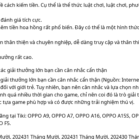
về cách kiếm tiền. Cụ thể là thể thức luật chơi, luật chơi, ph
 đánh giá tích cực.
êm tiền hoa hồng rất phổ biến. Đây có thể là một hình thức
n thân thiện và chuyên nghiệp, dễ dàng truy cập và thân th
hưởng rất cao.
 giải thưởng lớn bạn cần cân nhắc cẩn thận (Nguồn: Interne
 đối với giới trẻ. Tuy nhiên, bạn nên cân nhắc và lựa chọn n
h quá nhiều thời gian cho game, chỉ nên coi đó là trò giải t
ược tựa game phù hợp và có được những trải nghiệm thú vị.
ãng tại Tiki: OPPO A9, OPPO A7, OPPO A16, OPPO A15S, OP
O F5.
Mười, 202431 Tháng Mười, 202431 Tháng Mười, 202430 Thá