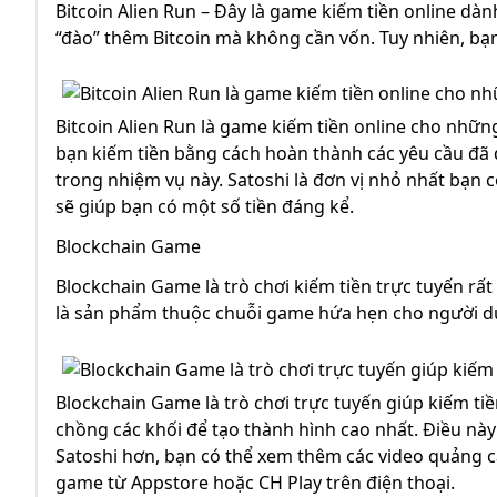
Bitcoin Alien Run – Đây là game kiếm tiền online dành
“đào” thêm Bitcoin mà không cần vốn. Tuy nhiên, bạn
Bitcoin Alien Run là game kiếm tiền online cho những 
bạn kiếm tiền bằng cách hoàn thành các yêu cầu đã 
trong nhiệm vụ này. Satoshi là đơn vị nhỏ nhất bạn 
sẽ giúp bạn có một số tiền đáng kể.
Blockchain Game
Blockchain Game là trò chơi kiếm tiền trực tuyến rấ
là sản phẩm thuộc chuỗi game hứa hẹn cho người dù
Blockchain Game là trò chơi trực tuyến giúp kiếm ti
chồng các khối để tạo thành hình cao nhất. Điều nà
Satoshi hơn, bạn có thể xem thêm các video quảng cá
game từ Appstore hoặc CH Play trên điện thoại.