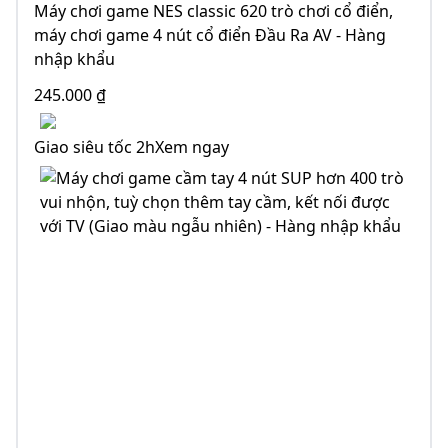
Máy chơi game NES classic 620 trò chơi cổ điển,
máy chơi game 4 nút cổ điển Đầu Ra AV - Hàng
nhập khẩu
245.000 ₫
Giao siêu tốc 2hXem ngay