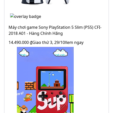
Máy chơi game Sony PlayStation 5 Slim (PS5) CFI-
2018 A01 - Hàng Chính Hãng
14.490.000 ₫Giao thứ 3, 29/10Xem ngay