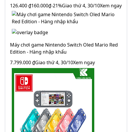
126.400 ₫160.000₫-21%Giao thứ 4, 30/10Xem ngay
Máy chơi game Nintendo Switch Oled Mario Red
Edition - Hàng nhập khẩu
7.799.000 ₫Giao thứ 4, 30/10Xem ngay