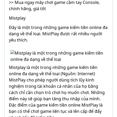
>> Mua ngay máy chơi game cầm tay Console,
chính hãng, giá tốt
Mistplay
Đây là một trong những game kiếm tiền online đa
dạng về thể loại. MistPlay được rất nhiều người
yêu thích.
Mistplay là một trong những game kiếm tiền
online đa dạng về thể loại (Nguồn: Internet)
MistPlay cho phép người dùng tích lũy kinh
nghiệm trong tài khoản cá nhân của họ bằng
cách chỉ cần chọn trò chơi họ muốn chơi. Những
điểm này sẽ giúp bạn tăng thu nhập của mình.
Đặc điểm của game kiếm tiền online MistPlay là
bạn có thể chơi game liên tục và lên cấp để đẩy