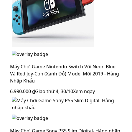
Máy Chơi Game Nintendo Switch Với Neon Blue
Và Red Joy‑Con (Xanh Đỏ) Model Mới 2019 - Hàng
Nhập Khẩu
6.990.000 ₫Giao thứ 4, 30/10Xem ngay
Máy Chơi Game Sony PS5 Slim Digital- Hàng nhập