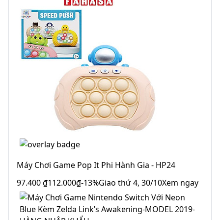
Máy Chơi Game Pop It Phi Hành Gia - HP24
97.400 ₫112.000₫-13%Giao thứ 4, 30/10Xem ngay