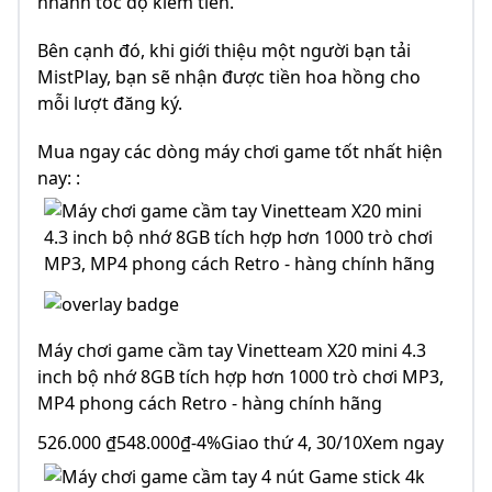
nhanh tốc độ kiếm tiền.
Bên cạnh đó, khi giới thiệu một người bạn tải
MistPlay, bạn sẽ nhận được tiền hoa hồng cho
mỗi lượt đăng ký.
Mua ngay các dòng máy chơi game tốt nhất hiện
nay: :
Máy chơi game cầm tay Vinetteam X20 mini 4.3
inch bộ nhớ 8GB tích hợp hơn 1000 trò chơi MP3,
MP4 phong cách Retro - hàng chính hãng
526.000 ₫548.000₫-4%Giao thứ 4, 30/10Xem ngay