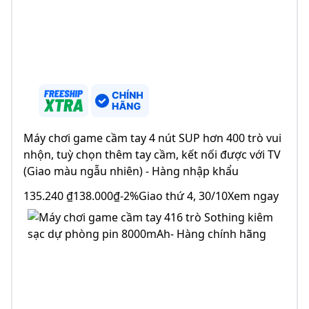
Máy chơi game cầm tay 4 nút SUP hơn 400 trò vui
nhộn, tuỳ chọn thêm tay cầm, kết nối được với TV
(Giao màu ngẫu nhiên) - Hàng nhập khẩu
135.240 ₫138.000₫-2%Giao thứ 4, 30/10Xem ngay