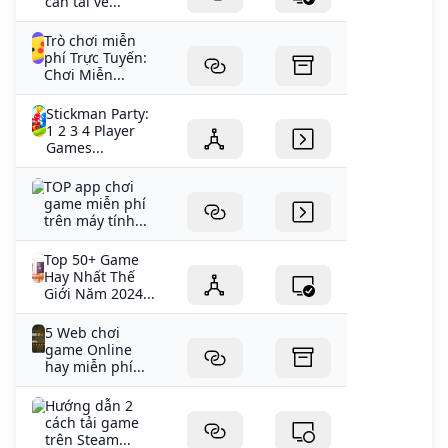
cần tải về...
Trò chơi miễn
phí Trực Tuyến:
Chơi Miễn...
Stickman Party:
1 2 3 4 Player
Games...
TOP app chơi
game miễn phí
trên máy tính...
Top 50+ Game
Hay Nhất Thế
Giới Năm 2024...
5 Web chơi
game Online
hay miễn phí...
Hướng dẫn 2
cách tải game
trên Steam...