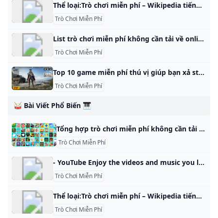
Thể loại:Trò chơi miễn phí – Wikipedia tiếng Việt Thêm ngôn ngữ Thêm liên kếtThể loại này chứa 2 trang sau, trên tổng số 2 trang. A Anno Online L Liên Minh Huyền Thoại Anno Online Liên Minh Huyền Thoại
Trò Chơi Miễn Phí
List trò chơi miễn phí không cần tải về online 2022 Bạn nghĩ rằng chơi game thì cần một cấu hình máy mạnh? Hoặc dung lượng bộ nhớ phải nhiều? Đừng lo, nếu bạn muốn giải trí mà không có dàn máy xịn hoặc bộ nhớ có hạn thì vẫn có một số trò chơi miễn phí không cần tải về chơi trên PC/laptop dưới đây! Bạn nghĩ rằng chơi game thì cần một cấu hình máy mạnh? Hoặc dung lượng bộ nhớ phải nhiều?
Trò Chơi Miễn Phí
Top 10 game miễn phí thú vị giúp bạn xả stress tức thì Nếu bạn đang tìm kiếm những game miễn phí để xả stress tức thì thì đây là 10 game vui miễn phí đáng chơi nhất 2022.
Trò Chơi Miễn Phí
🥁 Bài Viết Phổ Biến 🎹
Tổng hợp trò chơi miễn phí không cần tải về và chơi ngay Trải nghiệm các trò chơi miễn phí nhưng không cần tải là phương án được nhiều tín đồ lựa chọn. Bạn có thể thực hiện điều này qua gợi ý sau. Được biết, Y8 chính là một trong những nền tảng sở hữu số lượng trò chơi trực tuyến lớn nhất hiện nay. Đến với nền tảng này, bạn có thể chọn một số tựa game nổi bật sau: Đào Vàng Đào Vàng là một trong những trò chơi kinh điển và phổ biến nhất trong làng game trực tuyến.
Trò Chơi Miễn Phí
- YouTube Enjoy the videos and music you love, upload original content, and share it all with friends, family, and the world on YouTube.
Trò Chơi Miễn Phí
Thể loại:Trò chơi miễn phí – Wikipedia tiếng Việt Thêm ngôn ngữ Thêm liên kếtThể loại này chứa 2 trang sau, trên tổng số 2 trang. A Anno Online L Liên Minh Huyền Thoại Anno Online Liên Minh Huyền Thoại
Trò Chơi Miễn Phí