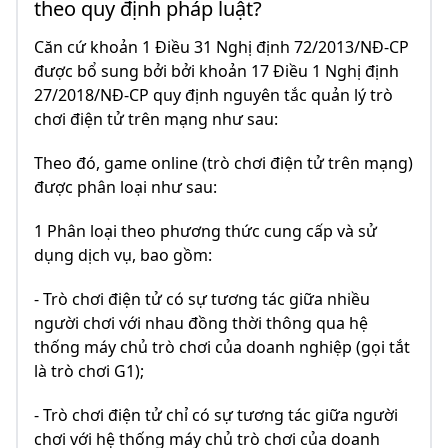
theo quy định pháp luật?
Căn cứ khoản 1 Điều 31 Nghị định 72/2013/NĐ-CP
được bổ sung bởi bởi khoản 17 Điều 1 Nghị định
27/2018/NĐ-CP quy định nguyên tắc quản lý trò
chơi điện tử trên mạng như sau:
Theo đó, game online (trò chơi điện tử trên mạng)
được phân loại như sau:
1 Phân loại theo phương thức cung cấp và sử
dụng dịch vụ, bao gồm:
- Trò chơi điện tử có sự tương tác giữa nhiều
người chơi với nhau đồng thời thông qua hệ
thống máy chủ trò chơi của doanh nghiệp (gọi tắt
là trò chơi G1);
- Trò chơi điện tử chỉ có sự tương tác giữa người
chơi với hệ thống máy chủ trò chơi của doanh