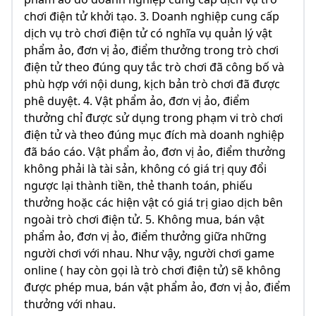
chơi điện tử khởi tạo. 3. Doanh nghiệp cung cấp
dịch vụ trò chơi điện tử có nghĩa vụ quản lý vật
phẩm ảo, đơn vị ảo, điểm thưởng trong trò chơi
điện tử theo đúng quy tắc trò chơi đã công bố và
phù hợp với nội dung, kịch bản trò chơi đã được
phê duyệt. 4. Vật phẩm ảo, đơn vị ảo, điểm
thưởng chỉ được sử dụng trong phạm vi trò chơi
điện tử và theo đúng mục đích mà doanh nghiệp
đã báo cáo. Vật phẩm ảo, đơn vị ảo, điểm thưởng
không phải là tài sản, không có giá trị quy đổi
ngược lại thành tiền, thẻ thanh toán, phiếu
thưởng hoặc các hiện vật có giá trị giao dịch bên
ngoài trò chơi điện tử. 5. Không mua, bán vật
phẩm ảo, đơn vị ảo, điểm thưởng giữa những
người chơi với nhau. Như vậy, người chơi game
online ( hay còn gọi là trò chơi điện tử) sẽ không
được phép mua, bán vật phẩm ảo, đơn vị ảo, điểm
thưởng với nhau.