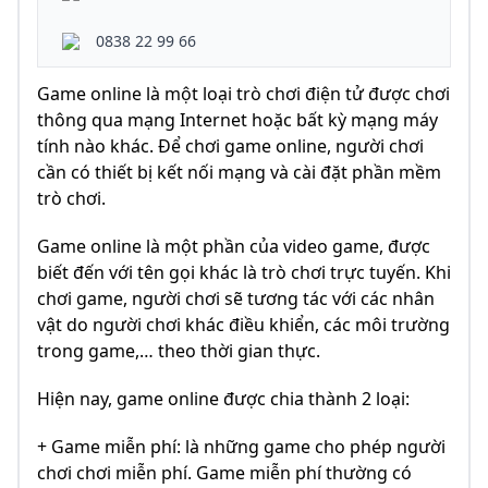
0838 22 99 66
Game online là một loại trò chơi điện tử được chơi
thông qua mạng Internet hoặc bất kỳ mạng máy
tính nào khác. Để chơi game online, người chơi
cần có thiết bị kết nối mạng và cài đặt phần mềm
trò chơi.
Game online là một phần của video game, được
biết đến với tên gọi khác là trò chơi trực tuyến. Khi
chơi game, người chơi sẽ tương tác với các nhân
vật do người chơi khác điều khiển, các môi trường
trong game,… theo thời gian thực.
Hiện nay, game online được chia thành 2 loại:
+ Game miễn phí: là những game cho phép người
chơi chơi miễn phí. Game miễn phí thường có