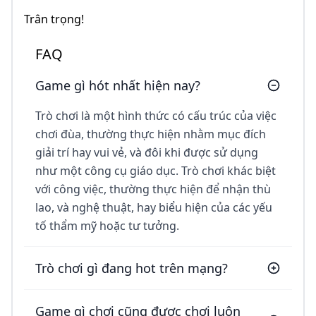
Trân trọng!
FAQ
Game gì hót nhất hiện nay?
Trò chơi là một hình thức có cấu trúc của việc
chơi đùa, thường thực hiện nhằm mục đích
giải trí hay vui vẻ, và đôi khi được sử dụng
như một công cụ giáo dục. Trò chơi khác biệt
với công việc, thường thực hiện để nhận thù
lao, và nghệ thuật, hay biểu hiện của các yếu
tố thẩm mỹ hoặc tư tưởng.
Trò chơi gì đang hot trên mạng?
Game gì chơi cũng được chơi luôn