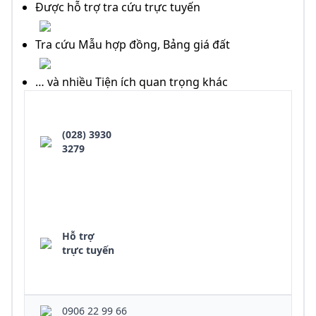
Được hỗ trợ tra cứu trực tuyến
Tra cứu Mẫu hợp đồng, Bảng giá đất
… và nhiều Tiện ích quan trọng khác
(028) 3930
3279
Hỗ trợ
trực tuyến
0906 22 99 66