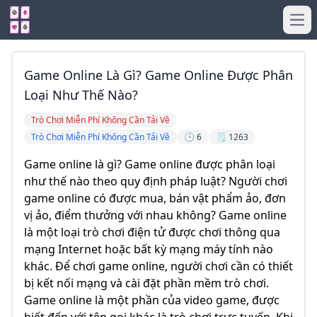
Ope
Game Online Là Gì? Game Online Được Phân
Loại Như Thế Nào?
Trò Chơi Miễn Phí Không Cần Tải Về
Trò Chơi Miễn Phí Không Cần Tải Về
🕒 6
🗒️ 1263
Game online là gì? Game online được phân loại
như thế nào theo quy định pháp luật? Người chơi
game online có được mua, bán vật phẩm ảo, đơn
vị ảo, điểm thưởng với nhau không? Game online
là một loại trò chơi điện tử được chơi thông qua
mạng Internet hoặc bất kỳ mạng máy tính nào
khác. Để chơi game online, người chơi cần có thiết
bị kết nối mạng và cài đặt phần mềm trò chơi.
Game online là một phần của video game, được