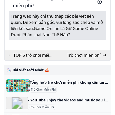
miễn phí?
Trang web này chỉ thu thập các bài viết liên
quan. Để xem bản gốc, vui lòng sao chép và mở
liên kết sau:
Game Online Là Gì? Game Online
Được Phân Loại Như Thế Nào?
TOP 5 trò chơi miễn
Trò chơi miễn phí
phí không cần tải về
HOT nhất 2024 -
🎠 Bài Viết Mới Nhất 🎪
TOMKO
Tổng hợp trò chơi miễn phí không cần tải về và chơi ngay Trải nghiệm các trò chơi miễn phí nhưng không cần tải là phương án được nhiều tín đồ lựa chọn. Bạn có thể thực hiện điều này qua gợi ý sau. Được biết, Y8 chính là một trong những nền tảng sở hữu số lượng trò chơi trực tuyến lớn nhất hiện nay. Đến với nền tảng này, bạn có thể chọn một số tựa game nổi bật sau: Đào Vàng Đào Vàng là một trong những trò chơi kinh điển và phổ biến nhất trong làng game trực tuyến.
Trò Chơi Miễn Phí
- YouTube Enjoy the videos and music you love, upload original content, and share it all with friends, family, and the world on YouTube.
Trò Chơi Miễn Phí