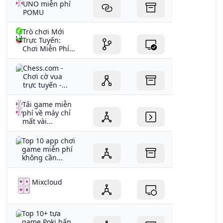
UNO miễn phí
POMU
Trò chơi Mới
Trực Tuyến:
Chơi Miễn Phí...
Chess.com -
Chơi cờ vua
trực tuyến -...
Tải game miễn
phí về máy chỉ
mất vài...
Top 10 app chơi
game miễn phí
không cần...
Mixcloud
Top 10+ tựa
game Poki hấp