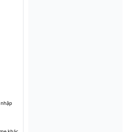
u nhập
ame khác