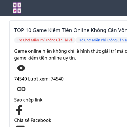
TOP 10 Game Kiếm Tiền Online Không Cần Vốn 
Trò Chơi Miễn Phí Không Cần Tải Về
Trò Chơi Miễn Phí Không Cần T
Game online hiện không chỉ là hình thức giải trí mà 
game kiếm tiền online uy tín.
74540 Lượt xem: 74540
Sao chép link
Chia sẻ Facebook