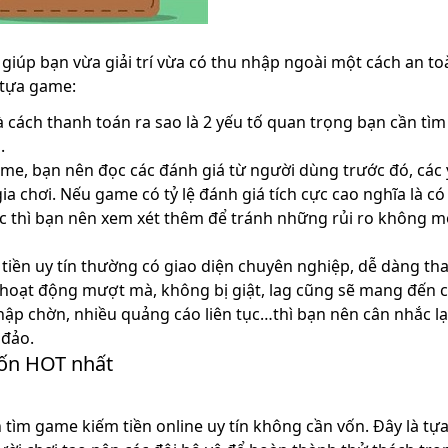
giúp bạn vừa giải trí vừa có thu nhập ngoài một cách an to
 tựa game:
cách thanh toán ra sao là 2 yếu tố quan trọng bạn cần tìm
.
me, bạn nên đọc các đánh giá từ người dùng trước đó, các 
chơi. Nếu game có tỷ lệ đánh giá tích cực cao nghĩa là có 
cực thì bạn nên xem xét thêm để tránh những rủi ro không 
ền uy tín thường có giao diện chuyên nghiệp, dễ dàng tha
 hoạt động mượt mà, không bị giật, lag cũng sẽ mang đến 
hập chờn, nhiều quảng cáo liên tục…thì bạn nên cân nhắc lạ
 đảo.
vốn HOT nhất
 tìm game kiếm tiền online uy tín không cần vốn. Đây là t