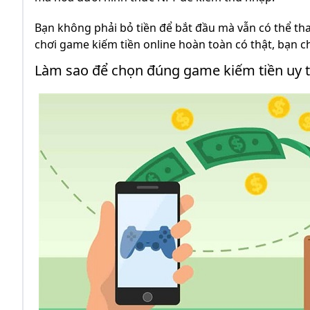
Bạn không phải bỏ tiền để bắt đầu mà vẫn có thể th
chơi game kiếm tiền online hoàn toàn có thật, bạn c
Làm sao để chọn đúng game kiếm tiền uy t