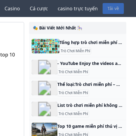
Casino
Cá cược
casino trực tuyến
Tải về
🎭 Bài Viết Mới Nhất 🎠
Tổng hợp trò chơi miễn phí không cần tải về và chơi ngay Trải nghiệm các trò chơi miễn phí nhưng không cần tải là phương án được nhiều tín đồ lựa chọn. Bạn có thể thực hiện điều này qua gợi ý sau. Được biết, Y8 chính là một trong những nền tảng sở hữu số lượng trò chơi trực tuyến lớn nhất hiện nay. Đến với nền tảng này, bạn có thể chọn một số tựa game nổi bật sau: Đào Vàng Đào Vàng là một trong những trò chơi kinh điển và phổ biến nhất trong làng game trực tuyến.
Trò Chơi Miễn Phí
 top 10
- YouTube Enjoy the videos and music you love, upload original content, and share it all with friends, family, and the world on YouTube.
Trò Chơi Miễn Phí
Thể loại:Trò chơi miễn phí – Wikipedia tiếng Việt Thêm ngôn ngữ Thêm liên kếtThể loại này chứa 2 trang sau, trên tổng số 2 trang. A Anno Online L Liên Minh Huyền Thoại Anno Online Liên Minh Huyền Thoại
Trò Chơi Miễn Phí
List trò chơi miễn phí không cần tải về online 2022 Bạn nghĩ rằng chơi game thì cần một cấu hình máy mạnh? Hoặc dung lượng bộ nhớ phải nhiều? Đừng lo, nếu bạn muốn giải trí mà không có dàn máy xịn hoặc bộ nhớ có hạn thì vẫn có một số trò chơi miễn phí không cần tải về chơi trên PC/laptop dưới đây! Bạn nghĩ rằng chơi game thì cần một cấu hình máy mạnh? Hoặc dung lượng bộ nhớ phải nhiều?
Trò Chơi Miễn Phí
Top 10 game miễn phí thú vị giúp bạn xả stress tức thì Nếu bạn đang tìm kiếm những game miễn phí để xả stress tức thì thì đây là 10 game vui miễn phí đáng chơi nhất 2022.
Trò Chơi Miễn Phí