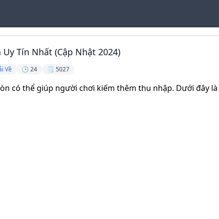
Uy Tín Nhất (Cập Nhật 2024)
ải Về
🕒 24
🗒️ 5027
còn có thể giúp người chơi kiếm thêm thu nhập. Dưới đây là