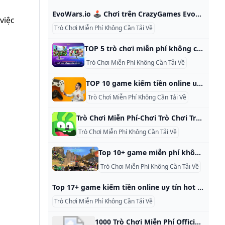
EvoWars.io 🕹️ Chơi trên CrazyGames EvoWars.io là một trò chơi chiến đấu IO được thiết lập trong một đấu trường trực tuyến từ trên xuống. Hãy thu thập các quả cầu và chiến đấu với người chơi khác để tiến hóa chiến binh của bạn. Mỗi lần tiến hóa sẽ cải thiện phạm vi vũ khí của bạn nhưng làm chậm chuyển động. Bạn sẽ giết được bao nhiêu người trước khi ngã xuống? Bắt đầu cuộc hành trình huyền thoại trên chiến trường kỹ thuật số, nơi bạn sẽ thu thập những quả cầu mạnh mẽ để tiến hóa chiến binh của bạn thành những dạng không thể ngăn cản.
việc
Trò Chơi Miễn Phí Không Cần Tải Về
TOP 5 trò chơi miễn phí không cần tải về HOT nhất 2024 - TOMKO TOP 5 trò chơi miễn phí không cần tải về đang làm mưa làm gió trên thị trường hiện nay sẽ được Tomko chia sẻ qua bài viết sau đây. Bạn hãy tham khảo ngay nhé! Trò chơi miễn phí không cần tải về Posted on 28/02/202309/12/2023 by Huyền LêTrò chơi miễn phí không cần tải về là những trò chơi mà bạn có thể đăng nhập không cần tài khoản chơi trực tiếp trên các trang web khi có kết nối mạng Internet.
Trò Chơi Miễn Phí Không Cần Tải Về
TOP 10 game kiếm tiền online uy tín rút tiền thật TIKI Bạn đang tìm kiếm một tựa game kiếm tiền online uy tín? Cùng tham khảo TOP 10 game kiếm tiền mà Tiki đã tổng hợp qua bài viết dưới đây. Tham khảo ngay những tựa game kiếm tiền online uy tín nhất hiện nay được nhiều người yêu thích. Play Spot Play Spot cũng là trò chơi hấp dẫn không kém. Cài đặt game này rất dễ dàng, bạn chỉ cần truy cập vào các ứng dụng như CH Play hay Appstore và tải game về.
Trò Chơi Miễn Phí Không Cần Tải Về
Trò Chơi Miễn Phí-Chơi Trò Chơi Trực Tuyến Miễn Phí Trên Playhop.com Chơi trò chơi trực tuyến miễn phí trên Playhop! Chúng tôi có các trò chơi trực tuyến tốt nhất miễn phí để chơi trên điện thoại di động hoặc máy tính để bàn. Chúng tôi thêm các trò chơi mới hàng ngày để bạn thưởng thức! Thèm một số niềm vui trong ngày của bạn? Bạn muốn thư giãn với một hoặc hai trò chơi nhanh chóng? Playhop.com là cổng thông tin của bạn đến một thế giới của trò chơi trực tuyến miễn phí!
Trò Chơi Miễn Phí Không Cần Tải Về
Top 10+ game miễn phí không cần tải về đỉnh nhất 2024 Sau đây là danh sách top 10+ game miễn phí không cần tải về đỉnh nhất 2024 đã được Hoàng Hà Mobile tổng hợp mà bạn không nên bỏ lỡ. Game miễn phí không cần tải về là những trò chơi trực tuyến có thể được trải nghiệm ngay lập tức trên trình duyệt web hoặc các nền tảng chơi game mà không nhất thiết phải cài đặt. Theo đó, người chơi có thể truy cập và tham gia vào các tựa game yêu thích chỉ với một kết nối internet ổn định, không cần lo lắng về dung lượng lưu trữ hay cấu hình thiết bị.
Trò Chơi Miễn Phí Không Cần Tải Về
Top 17+ game kiếm tiền online uy tín hot nhất 2024 Top 17+ game online kiếm tiền uy tín, hot nhất: Axie Infinity · Gamee Prizes · MistPlay · PlaySpot · Bitcoin Alien Run · MoneyDog · Blockchain Game · MU… Trần Đức Trung14/09/202427 phút đọc44.083Lượt xem Theo dõi VietnixĐánh giá 5/5 - (159 bình chọn) - Theo dõi trên Chơi game kiếm tiền hiện nay đang trở thành một xu hướng phát triển mạnh mẽ trong thế giới game online. Điều thú vị là chơi game không chỉ giúp người chơi thỏa mãn niềm đam mê giải trí mà còn có thể giúp người chơi tạo dựng nguồn thu nhập thụ động.
Trò Chơi Miễn Phí Không Cần Tải Về
1000 Trò Chơi Miễn Phí Official Homepage Welcome to 1000 Trò Chơi Miễn Phí’s homepage with . View all of flipbooks from 1000 Trò Chơi Miễn Phí. Follow 1000 Trò Chơi Miễn Phí and get 1000 Trò Chơi Miễn Phí’s latest update. Share or Embed 1000 Trò Chơi Miễn Phí’s homepage on everywhere.