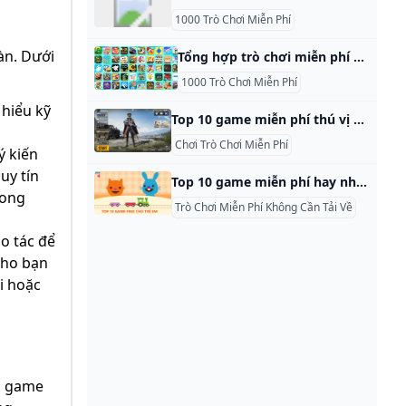
1000 Trò Chơi Miễn Phí
àn. Dưới
Tổng hợp trò chơi miễn phí không cần tải về và chơi ngay Trải nghiệm các trò chơi miễn phí nhưng không cần tải là phương án được nhiều tín đồ lựa chọn. Bạn có thể thực hiện điều này qua gợi ý sau. Được biết, Y8 chính là một trong những nền tảng sở hữu số lượng trò chơi trực tuyến lớn nhất hiện nay. Đến với nền tảng này, bạn có thể chọn một số tựa game nổi bật sau: Đào Vàng Đào Vàng là một trong những trò chơi kinh điển và phổ biến nhất trong làng game trực tuyến.
1000 Trò Chơi Miễn Phí
 hiểu kỹ
Top 10 game miễn phí thú vị giúp bạn xả stress tức thì Nếu bạn đang tìm kiếm những game miễn phí để xả stress tức thì thì đây là 10 game vui miễn phí đáng chơi nhất 2022.
Chơi Trò Chơi Miễn Phí
ý kiến
uy tín
Top 10 game miễn phí hay nhất dành cho trẻ em - Ben Computer Top 10 trò chơi giải trí bổ ích hay nhất dành cho trẻ em, Game tư duy cho trẻ em từ 5-11 tuổi inTin game 6 min read
mong
Trò Chơi Miễn Phí Không Cần Tải Về
o tác để
cho bạn
i hoặc
ựa game