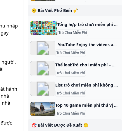
😏 Bài Viết Phổ Biến 🎷
Tổng hợp trò chơi miễn phí không cần tải về và chơi ngay Trải nghiệm các trò chơi miễn phí nhưng không cần tải là phương án được nhiều tín đồ lựa chọn. Bạn có thể thực hiện điều này qua gợi ý sau. Được biết, Y8 chính là một trong những nền tảng sở hữu số lượng trò chơi trực tuyến lớn nhất hiện nay. Đến với nền tảng này, bạn có thể chọn một số tựa game nổi bật sau: Đào Vàng Đào Vàng là một trong những trò chơi kinh điển và phổ biến nhất trong làng game trực tuyến.
 thu nhập
ngay
Trò Chơi Miễn Phí
- YouTube Enjoy the videos and music you love, upload original content, and share it all with friends, family, and the world on YouTube.
Trò Chơi Miễn Phí
 người.
Thể loại:Trò chơi miễn phí – Wikipedia tiếng Việt Thêm ngôn ngữ Thêm liên kếtThể loại này chứa 2 trang sau, trên tổng số 2 trang. A Anno Online L Liên Minh Huyền Thoại Anno Online Liên Minh Huyền Thoại
ài
Trò Chơi Miễn Phí
List trò chơi miễn phí không cần tải về online 2022 Bạn nghĩ rằng chơi game thì cần một cấu hình máy mạnh? Hoặc dung lượng bộ nhớ phải nhiều? Đừng lo, nếu bạn muốn giải trí mà không có dàn máy xịn hoặc bộ nhớ có hạn thì vẫn có một số trò chơi miễn phí không cần tải về chơi trên PC/laptop dưới đây! Bạn nghĩ rằng chơi game thì cần một cấu hình máy mạnh? Hoặc dung lượng bộ nhớ phải nhiều?
hát hành
Trò Chơi Miễn Phí
 nhà
o nhà
Top 10 game miễn phí thú vị giúp bạn xả stress tức thì Nếu bạn đang tìm kiếm những game miễn phí để xả stress tức thì thì đây là 10 game vui miễn phí đáng chơi nhất 2022.
Trò Chơi Miễn Phí
m được
🎯 Bài Viết Được Đề Xuất 😉