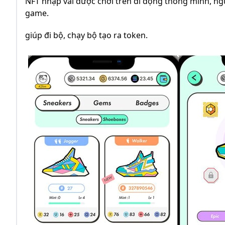
NFT nhập vai được chơi trên di động thông minh, ng
game.
giúp đi bộ, chạy bộ tạo ra token.