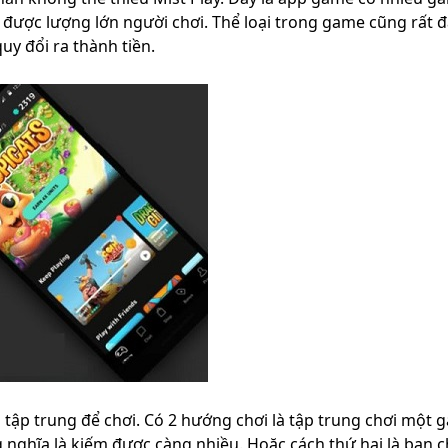
t được lượng lớn người chơi. Thể loại trong game cũng rất 
quy đổi ra thành tiền.
n tập trung để chơi. Có 2 hướng chơi là tập trung chơi một
 nghĩa là kiếm được càng nhiều. Hoặc cách thứ hai là bạn c